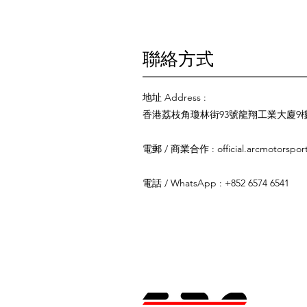
Forte直驅式輪軸具備0.000
4,000,000個精細步進。這
道，精準削減那些決定勝負的關
聯絡方式
官方網站
地址 Address :
香港荔枝角瓊林街93號龍翔工業大廈9樓 9
電郵 / 商業合作 :
official.arcmotorspo
電話 / WhatsApp : +852 6574 6541