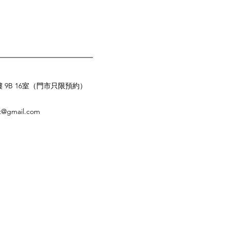
085度的解析度，相當於方向盤每轉一圈可提供約
份極致訊號傳遞能力，將助您如冠軍車手般駕馭賽
鍵毫秒。
B 16室
（門市只限預約）
rt@gmail.com