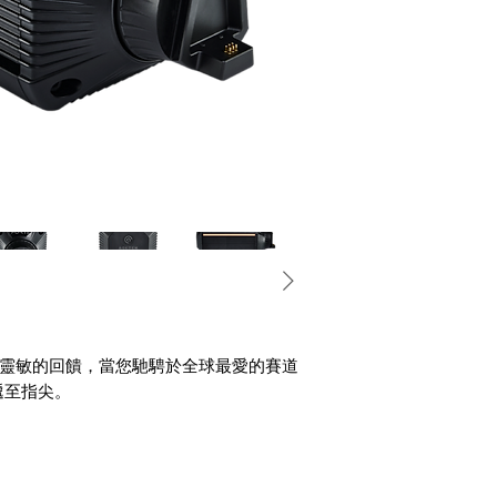
供流暢且靈敏的回饋，當您馳騁於全球最愛的賽道
遞至指尖。
手，更能透過底盤的沉浸式回饋，以無與倫
的震撼感受。