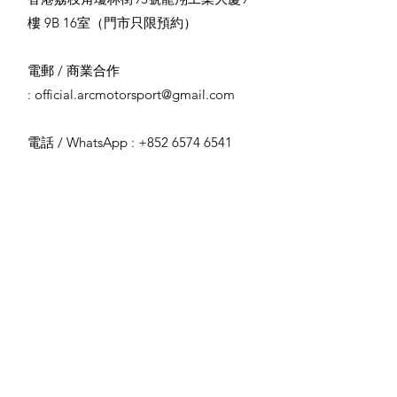
MAXIMUM LIFTING CAPACITY:
selected items are in stock and
供。
樓 9B 16室
（門市只限預約）
700 lbs (317.5 kg)
to arrange delivery dates.
其他所有產品，其保養政策及
MAX ANGLE DISPLACEMENT:
Refund processing fees will
服務均由相關授權分銷商或供
電郵 / 商業合作
Roll: +/- 4.5°, Pitch: +/- 1.5°
not be refunded if requested
應商決定。客戶如需查詢或申
:
official.arcmotorsport@gmail.com
MAXIMUM VELOCITY: 100 mm/s
due to the aforementioned
請保養，可聯絡 ARC 客服以獲
MAXIMUM ACCELERATION: +/- 1
issues.
取更多詳情及協助。
g-force
電話 / WhatsApp : +852 6574 6541
FREQUENCY RANGE: 0-100 Hz
Once a deposit is made, the
OPERATING TEMPERATURE
Customer is deemed to have
RANGE: 0°C - 40°C (32°F - 104°F)
read, understood, and agreed
OPERATION HYGROMETRY: 10 to
to all of the following Terms
85% (Free from condensing)
and Conditions.
DIMENSIONS: 68.2’’ (L) x 34.7’’ (W)
All products listed in this
x 5.5’’ (H), 1731mm (L) x 881mm
invoice are covered by
(W) x 140mm (H)
warranty. For D-BOX products,
WEIGHT: 163 lbs (74kg)
ARC’s own products, or other
products specifically
designated by ARC, the