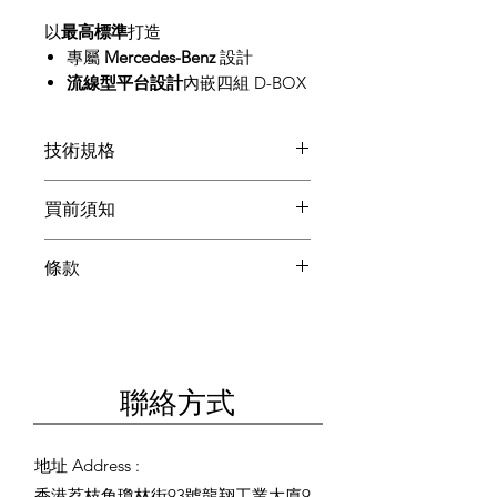
以
最高標準
打造
專屬
Mercedes-Benz
設計
流線型平台設計
內嵌四組 D-BOX
G5 動態反饋系統
簡易
車架與娛樂座椅安裝
技術規格
相容於
超過100款D-BOX編碼遊
戲
及
2,500部D-BOX編碼電影與影
POWER REQUIREMENTS (MAX.):
買前須知
集
120V, 50/60 Hz, 8A 230V, 50/60
1.5英吋行程
，即使在水平執行器
Hz,4.2A
付款前請WhatsApp ARC客服
定位時亦然
條款
PC CONNECTION: USB 2.0 or
(+852 6574 6541)，確保所選擇
搭載唯一獲得
國際汽車聯盟 (FIA)
higher
的貨品並非缺貨及以了解送貨
1. Deposit Clause 訂金條款
認證
的動態反饋系統
OPERATING SYSTEM: Windows
日子安排。如因上述問題申請
客戶一旦支付訂金，即表示已
10 64-bit (version 1809) or later
退款手續費將不會被退回。
官方網站
閱讀、明白並同意以下所有條
HAPTIC SYSTEM: 4 x G5 haptic
款及細則。
聯絡方式
actuators (3DoF) mounted
Before making payment,
本發票所列之所有產品均享有
horizontally
please WhatsApp ARC
保養服務。D-BOX 產品、ARC
MAXIMUM STROKE: 1.5 inch /
Customer Service (+852 6574
地址 Address :
自家產品或由 ARC 指定之產
38.1 mm
6541) to confirm that the
香港荔枝角瓊林街93號龍翔工業大廈9
品，其保養將由 ARC 直接提