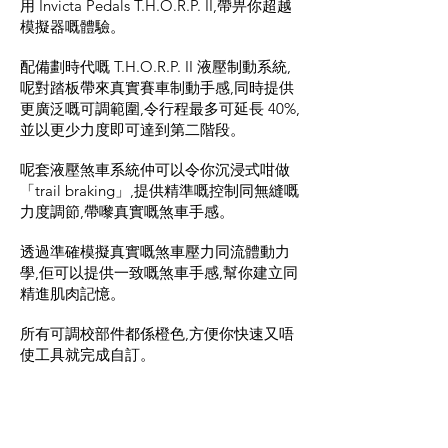
用 Invicta Pedals T.H.O.R.P. II,帶畀你超越
模擬器嘅體驗。
配備劃時代嘅 T.H.O.R.P. II 液壓制動系統,
呢對踏板帶來真實賽車制動手感,同時提供
更廣泛嘅可調範圍,令行程最多可延長 40%,
並以更少力度即可達到第二階段。
呢套液壓煞車系統仲可以令你沉浸式咁做
「trail braking」,提供精準嘅控制同無縫嘅
力度調節,帶嚟真實嘅煞車手感。
透過準確模擬真實嘅煞車壓力同流體動力
學,佢可以提供一致嘅煞車手感,幫你建立同
精進肌肉記憶。
所有可調校部件都係橙色,方便你快速又唔
使工具就完成自訂。