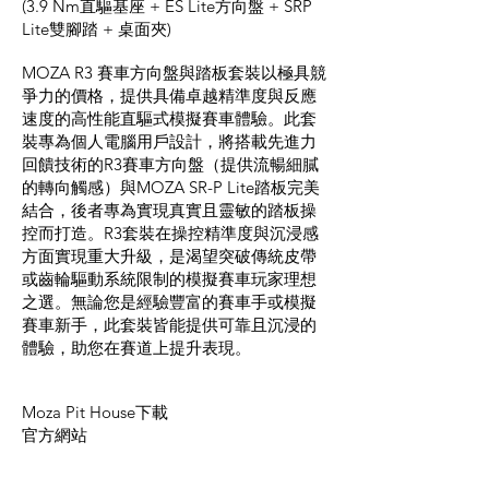
(3.9 Nm直驅基座 + ES Lite方向盤 + SRP
Lite雙腳踏 + 桌面夾)
MOZA R3 賽車方向盤與踏板套裝以極具競
爭力的價格，提供具備卓越精準度與反應
速度的高性能直驅式模擬賽車體驗。此套
裝專為個人電腦用戶設計，將搭載先進力
回饋技術的R3賽車方向盤（提供流暢細膩
的轉向觸感）與MOZA SR-P Lite踏板完美
結合，後者專為實現真實且靈敏的踏板操
控而打造。R3套裝在操控精準度與沉浸感
方面實現重大升級，是渴望突破傳統皮帶
或齒輪驅動系統限制的模擬賽車玩家理想
之選。無論您是經驗豐富的賽車手或模擬
賽車新手，此套裝皆能提供可靠且沉浸的
體驗，助您在賽道上提升表現。
Moza Pit House下載
官方網站