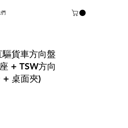
我們
R5 直驅貨車方向盤
基座 + TSW方向
踏 + 桌面夾)