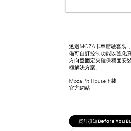
透過MOZA卡車駕駛套裝
備可自訂控制功能以強化真實
方向盤固定夾確保穩固安裝
極解決方案。
Moza Pit House下載
官方網站
買前須知 Before You B