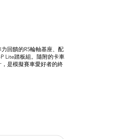
力回饋的R5輪軸基座、配
 Lite踏板組。隨附的卡車
計，是模擬賽車愛好者的終