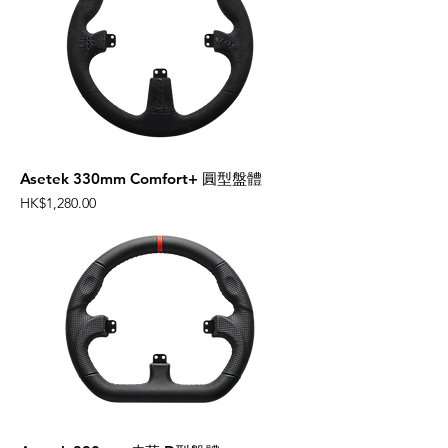
Asetek 330mm Comfort+ 圓型盤體
Price
HK$1,280.00