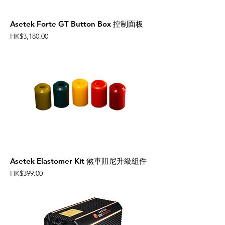
Asetek Forte GT Button Box 控制面板
Price
HK$3,180.00
Asetek Elastomer Kit 煞車阻尼升級組件
Price
HK$399.00