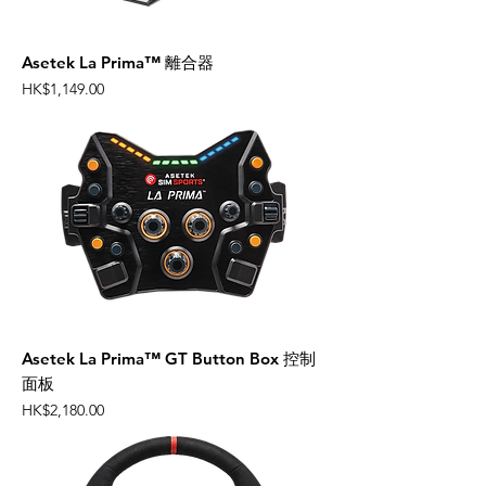
Asetek La Prima™ 離合器
Price
HK$1,149.00
Asetek La Prima™ GT Button Box 控制
面板
Price
HK$2,180.00