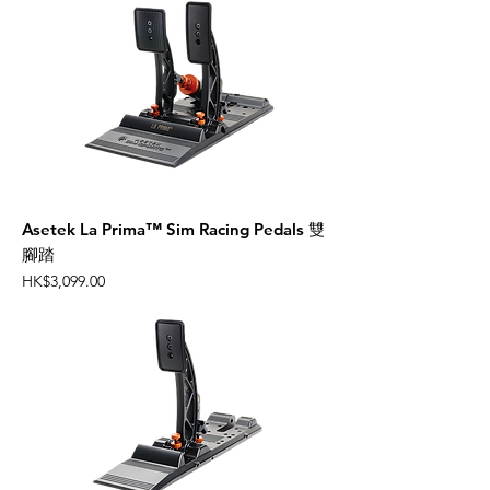
Asetek La Prima™ Sim Racing Pedals 雙
腳踏
Price
HK$3,099.00