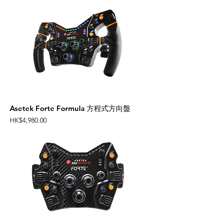
Asetek Forte Formula 方程式方向盤
Price
HK$4,980.00