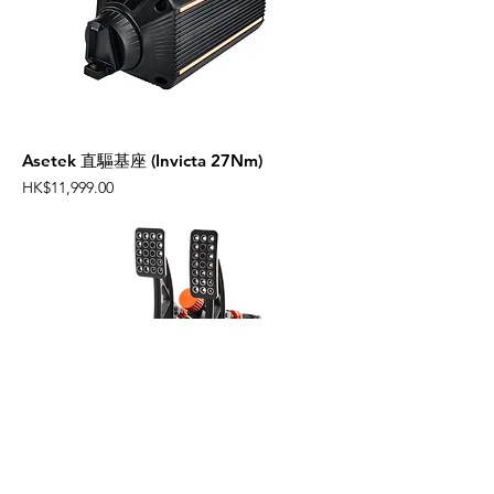
Asetek 直驅基座 (Invicta 27Nm)
Price
HK$11,999.00
Asetek Invicta™ Pedals T.H.O.R.P.™ II 油
壓雙腳踏