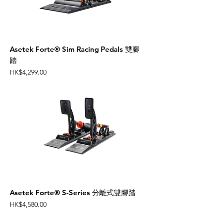
Asetek Forte® Sim Racing Pedals 雙腳
踏
Price
HK$4,299.00
Asetek Forte® S-Series 分離式雙腳踏
Price
HK$4,580.00